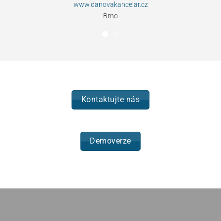
www.danovakancelar.cz
Brno
Kontaktujte nás
Demoverze