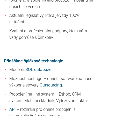
Rychlého a spolehlivého provozu – hosting na
našich serverech.
Aktuální legislativy, která je vždy 100%
aktuální.
Kvalitní a profesionální podpory, která vám
vždy pomůže s čímkoliv.
Přinášíme špičkové technologie
Moderní
SQL databáze
.
Možnost hostingu – umístit software na naše
výkonné servery
Outsourcing
.
Propojení na jiné systém – Eshop, CRM
systém, Mobilní skladník, Vytěžování faktur.
API
– rozhraní pro online propojení s
jakýmkoliv jiným systémem.