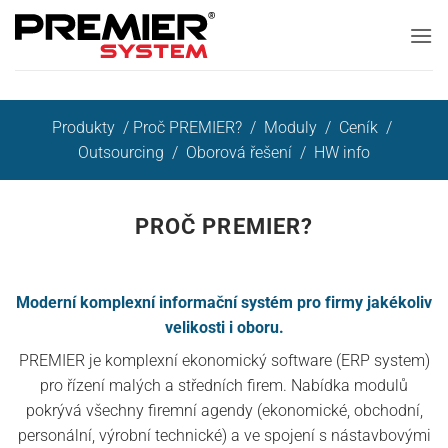
Přeskočit
na
obsah
Produkty
/
Proč PREMIER?
/
Moduly
/
Ceník
/
Outsourcing
/
Oborová řešení
/
HW info
PROČ PREMIER?
Moderní komplexní informační systém pro firmy jakékoliv
velikosti i oboru.
PREMIER je komplexní ekonomický software (ERP system)
pro řízení malých a středních firem. Nabídka modulů
pokrývá všechny firemní agendy (ekonomické, obchodní,
personální, výrobní technické) a ve spojení s nástavbovými