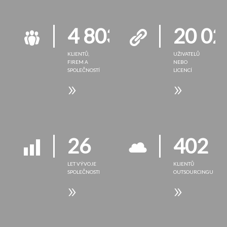
4 803
20 02
KLIENTŮ,
UŽIVATELŮ
FIREM A
NEBO
SPOLEČNOSTÍ
LICENCÍ
»
»
26
402
LET VÝVOJE
KLIENTŮ
SPOLEČNOSTI
OUTSOURCINGU
»
»