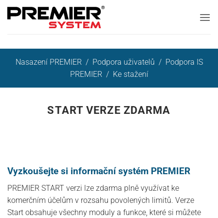
Přeskočit
na
obsah
Nasazení PREMIER
/
Podpora uživatelů
/
Podpora IS
PREMIER
/
Ke stažení
START VERZE ZDARMA
Vyzkoušejte si informační systém PREMIER
PREMIER START verzi lze zdarma plně využívat ke
komerčním účelům v rozsahu povolených limitů. Verze
Start obsahuje všechny moduly a funkce, které si můžete