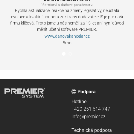
účetnictví a daňové poradenství
Rychlá aktualizace, reakce na změny legislativy, neustálá
evoluce a kvalitní podpora ze strany dodavatele IS je pro naši
firmu klíčová. Proto jsme u nás neměli za 15 let ani nyní důvod
měnit účetní software PREMIER.
www.danovakancelar.cz
Brno
Podpora
Hotline
+420 251 614 747
info@premier.cz
Technická podpora